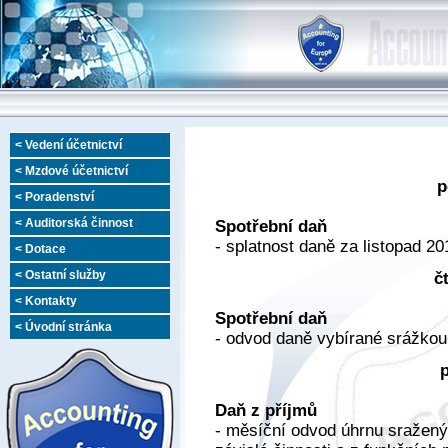
< Vedení účetnictví
< Mzdové účetnictví
p
< Poradenství
< Auditorská činnost
Spotřební daň
- splatnost daně za listopad 20
< Dotace
< Ostatní služby
č
< Kontakty
Spotřební daň
< Úvodní stránka
- odvod daně vybírané srážkou 
Daň z příjmů
- měsíční odvod úhrnu sražený