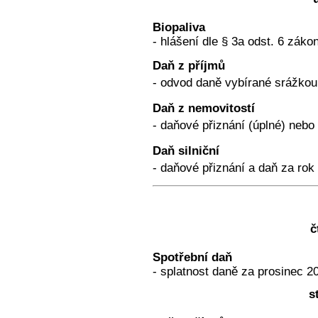
Biopaliva
- hlášení dle § 3a odst. 6 záko
Daň z příjmů
- odvod daně vybírané srážkou
Daň z nemovitostí
- daňové přiznání (úplné) nebo
Daň silniční
- daňové přiznání a daň za rok
č
Spotřební daň
- splatnost daně za prosinec 2
s