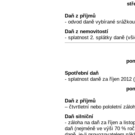
stř
Daň z příjmů
- odvod daně vybírané srážkou 
Daň z nemovitostí
- splatnost 2. splátky daně (vš
pon
Spotřební daň
- splatnost daně za říjen 2012 
pon
Daň z příjmů
– čtvrtletní nebo pololetní zálo
Daň silniční
- záloha na daň za říjen a list
daň (nejméně ve výši 70 % ročn
daně, je-li provozovatelem nák