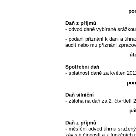
pon
Daň z příjmů
- odvod daně vybírané srážkou
- podání přiznání k dani a úhra
audit nebo mu přiznání zpraco
út
Spotřební daň
- splatnost daně za květen 201
pon
Daň silniční
- záloha na daň za 2. čtvrtletí 
pá
Daň z příjmů
- měsíční odvod úhrnu sražený
závislé činnosti a z funkčních 