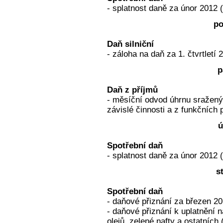
- splatnost daně za únor 2012 
po
Daň silniční
- záloha na daň za 1. čtvrtletí 
p
Daň z příjmů
- měsíční odvod úhrnu sražený
závislé činnosti a z funkčních 
ú
Spotřební daň
- splatnost daně za únor 2012 
s
Spotřební daň
- daňové přiznání za březen 2
- daňové přiznání k uplatnění 
olejů, zelené nafty a ostatníc