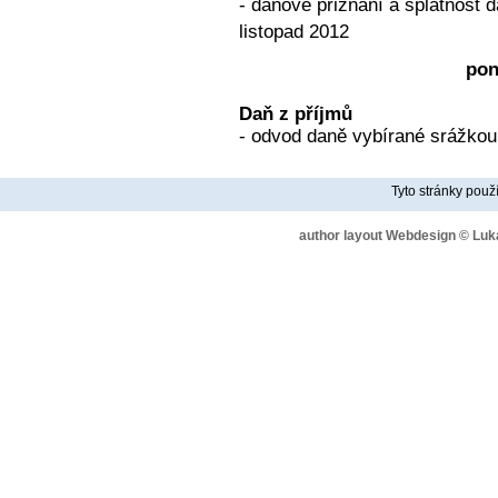
- daňové přiznání a splatnost d
listopad 2012
pon
Daň z příjmů
- odvod daně vybírané srážkou 
Tyto stránky použ
author layout Webdesign © Lu