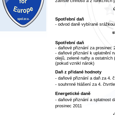
závislé činnosti a z funkčních 
Spotřební daň
- odvod daně vybírané srážkou 
s
Spotřební daň
- daňové přiznání za prosinec 
- daňové přiznání k uplatnění 
olejů, zelené nafty a ostatních
(pokud vznikl nárok)
Daň z přidané hodnoty
- daňové přiznání a daň za 4. č
- souhrnné hlášení za 4. čtvrtl
Energetické daně
- daňové přiznání a splatnost d
prosinec 2011