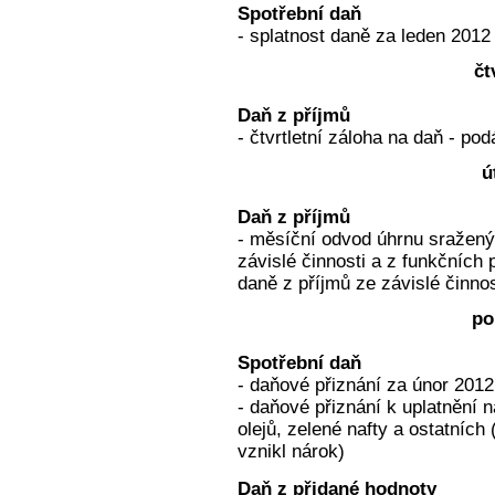
Spotřební daň
- splatnost daně za leden 2012
čt
Daň z příjmů
- čtvrtletní záloha na daň - po
ú
Daň z příjmů
- měsíční odvod úhrnu sražený
závislé činnosti a z funkčních 
daně z příjmů ze závislé činno
po
Spotřební daň
- daňové přiznání za únor 2012
- daňové přiznání k uplatnění 
olejů, zelené nafty a ostatníc
vznikl nárok)
Daň z přidané hodnoty