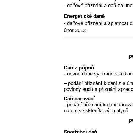
- daňové přiznání a daň za úno
Energetické daně
- daňové přiznání a splatnost d
únor 2012
p
Daň z příjmů
- odvod daně vybírané srážkou
– podání přiznání k dani z a ú
povinný audit a přiznání zpra
Daň darovací
- podání přiznání k dani darov
na emise skleníkových plynů
p
Spotřební daň