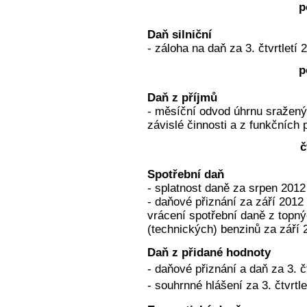
p
Daň silniční
- záloha na daň za 3. čtvrtletí 
p
Daň z příjmů
- měsíční odvod úhrnu sražený
závislé činnosti a z funkčních 
č
Spotřební daň
- splatnost daně za srpen 2012
- daňové přiznání za září 2012
vrácení spotřební daně z topnýc
(technických) benzinů za září 
Daň z přidané hodnoty
- daňové přiznání a daň za 3. čt
- souhrnné hlášení za 3. čtvrtl