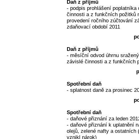
Daň z příjmů
- podpis prohlášení poplatníka
činnosti a z funkčních požitků
provedení ročního zúčtování z
zdaňovací období 2011
po
Daň z příjmů
- měsíční odvod úhrnu sražený
závislé činnosti a z funkčních 
p
Spotřební daň
- splatnost daně za prosinec 20
po
Spotřební daň
- daňové přiznání za leden 201
- daňové přiznání k uplatnění 
olejů, zelené nafty a ostatníc
vznikl nárok)