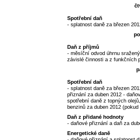
čt
Spotřební daň
- splatnost daně za březen 201
po
Daň z příjmů
- měsíční odvod úhrnu sražený
závislé činnosti a z funkčních 
p
Spotřební daň
- splatnost daně za březen 201
přiznání za duben 2012 - daňov
spotřební daně z topných olejů,
benzinů za duben 2012 (pokud 
Daň z přidané hodnoty
- daňové přiznání a daň za du
Energetické daně
- daňové přiznání a splatnost d