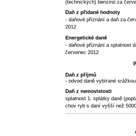
(technických) benzinů za červ
Daň z přidané hodnoty
- daňové přiznání a daň za če
2012
Energetické daně
- daňové přiznání a splatnost d
červenec 2012
p
Daň z příjmů
- odvod daně vybírané srážkou
Daň z nemovistosti
splatnost 1. splátky daně (pop
chov ryb s daní vyšší než 500