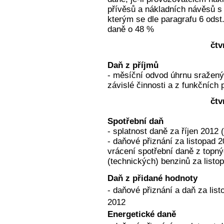
přívěsů a nákladních návěsů s 
kterým se dle paragrafu 6 odst.
daně o 48 %
čtv
Daň z příjmů
- měsíční odvod úhrnu sražený
závislé činnosti a z funkčních 
čtv
Spotřební daň
- splatnost daně za říjen 2012 
- daňové přiznání za listopad 
vrácení spotřební daně z topnýc
(technických) benzinů za listo
Daň z přidané hodnoty
- daňové přiznání a daň za lis
2012
Energetické daně