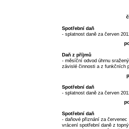
č
Spotřební daň
- splatnost daně za červen 201
po
Daň z příjmů
- měsíční odvod úhrnu sražený
závislé činnosti a z funkčních 
p
Spotřební daň
- splatnost daně za červen 201
po
Spotřební daň
- daňové přiznání za červenec 
vrácení spotřební daně z topnýc