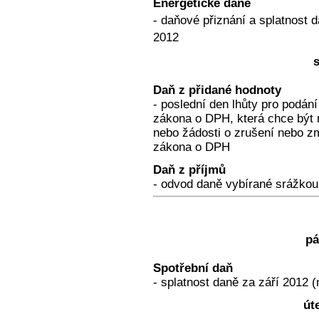
Energetické daně
- daňové přiznání a splatnost d
2012
s
Daň z přidané hodnoty
- poslední den lhůty pro podání
zákona o DPH, která chce být r
nebo žádosti o zrušení nebo z
zákona o DPH
Daň z příjmů
- odvod daně vybírané srážkou
pá
Spotřební daň
- splatnost daně za září 2012 (
út