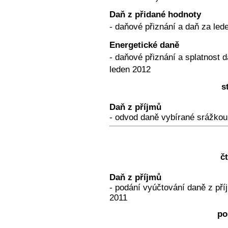
Daň z přidané hodnoty
- daňové přiznání a daň za led
Energetické daně
- daňové přiznání a splatnost d
leden 2012
s
Daň z příjmů
- odvod daně vybírané srážkou
č
Daň z příjmů
- podání vyúčtování daně z pří
2011
po