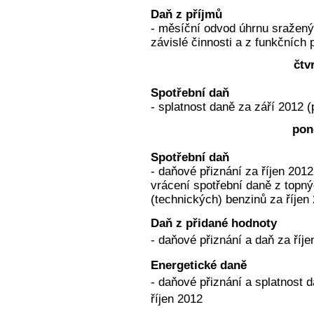
Daň z příjmů
- měsíční odvod úhrnu sražený
závislé činnosti a z funkčních 
čtv
Spotřební daň
- splatnost daně za září 2012 (
pon
Spotřební daň
- daňové přiznání za říjen 2012
vrácení spotřební daně z topnýc
(technických) benzinů za říjen
Daň z přidané hodnoty
- daňové přiznání a daň za říj
Energetické daně
- daňové přiznání a splatnost d
říjen 2012