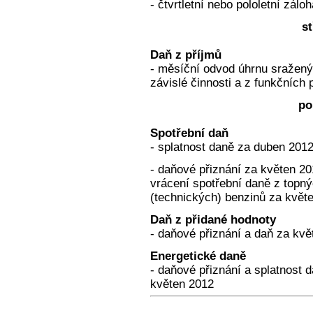
- čtvrtletní nebo pololetní zálo
st
Daň z příjmů
- měsíční odvod úhrnu sražený
závislé činnosti a z funkčních 
po
Spotřební daň
- splatnost daně za duben 2012
- daňové přiznání za květen 20
vrácení spotřební daně z topnýc
(technických) benzinů za květ
Daň z přidané hodnoty
- daňové přiznání a daň za kv
Energetické daně
- daňové přiznání a splatnost d
květen 2012