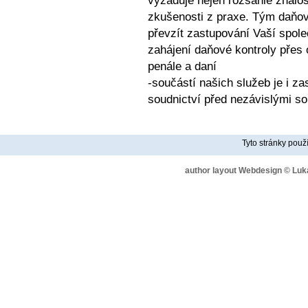
vyžaduje nejen rozsáhlé znalos
zkušenosti z praxe. Tým daňový
převzít zastupování Vaší společ
zahájení daňové kontroly přes o
penále a daní
-součástí našich služeb je i z
soudnictví před nezávislými so
Tyto stránky použ
author layout Webdesign © Lu