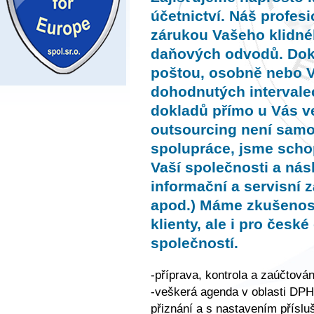
účetnictví. Náš profesi
zárukou Vašeho klidné
daňových odvodů. Dok
poštou, osobně nebo 
dohodnutých intervalec
dokladů přímo u Vás v
outsourcing není samo
spolupráce, jsme schop
Vaší společnosti a nás
informační a servisní 
apod.) Máme zkušenost
klienty, ale i pro česk
společností.
-příprava, kontrola a zaúčtová
-veškerá agenda v oblasti DPH
přiznání a s nastavením příslu