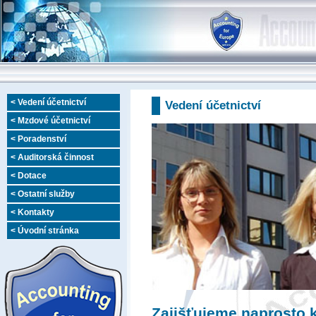
< Vedení účetnictví
Vedení účetnictví
< Mzdové účetnictví
< Poradenství
< Auditorská činnost
< Dotace
< Ostatní služby
< Kontakty
< Úvodní stránka
Zajišťujeme naprosto k