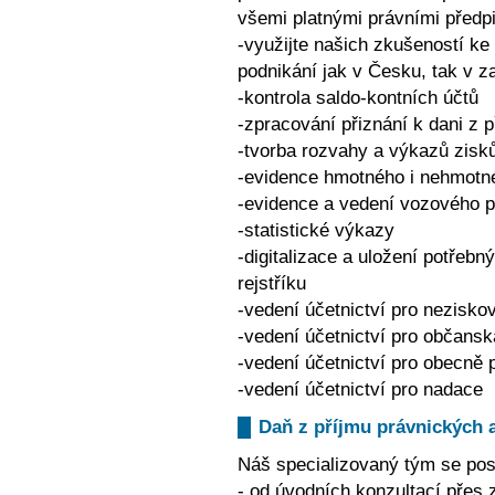
všemi platnými právními předp
-využijte našich zkušeností ke
podnikání jak v Česku, tak v za
-kontrola saldo-kontních účtů
-zpracování přiznání k dani z 
-tvorba rozvahy a výkazů zisk
-evidence hmotného i nehmotn
-evidence a vedení vozového 
-statistické výkazy
-digitalizace a uložení potřeb
rejstříku
-vedení účetnictví pro nezisko
-vedení účetnictví pro občansk
-vedení účetnictví pro obecně 
-vedení účetnictví pro nadace
Daň z příjmu právnických 
Náš specializovaný tým se post
- od úvodních konzultací přes 